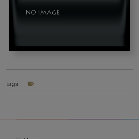
2,Dentists,Discussing,Medical,Patient,Case,W
tags