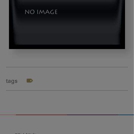
nakakuki_gazou2
tags