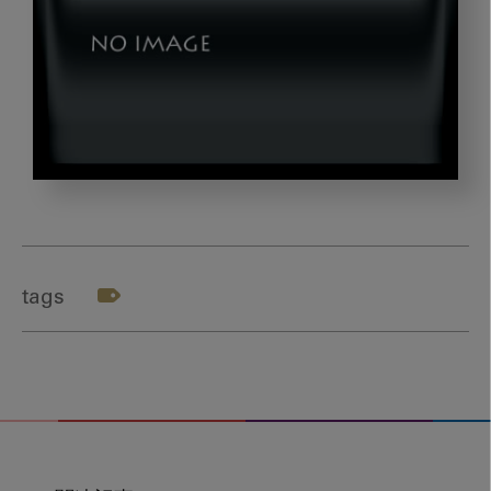
nishi_title
tags