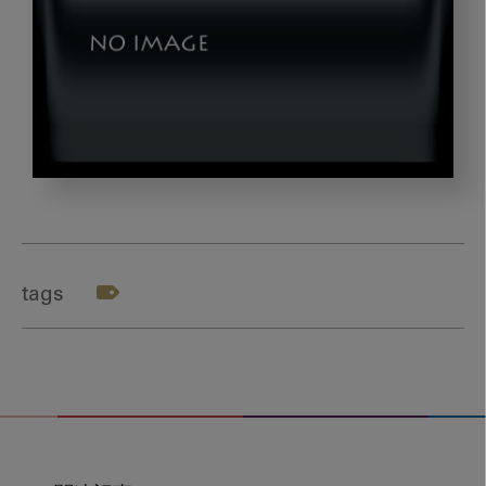
okazaki_title
tags