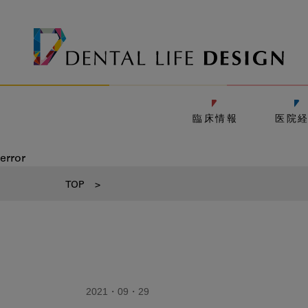
臨床情報
医院
error
TOP
>
2021・09・29