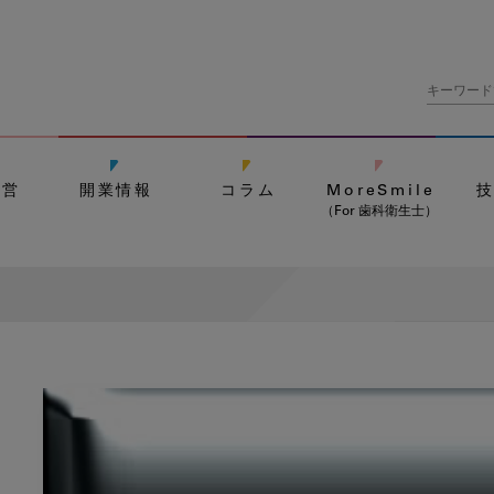
経営
開業情報
コラム
MoreSmile
（For 歯科衛生士）