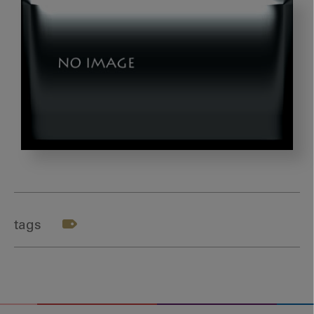
shutterstock_1390688522
(1)
tags