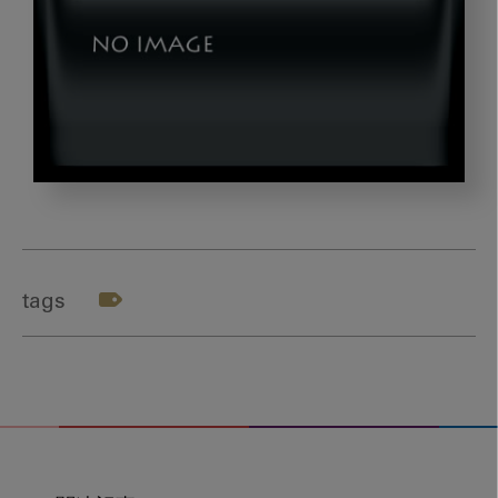
202110_book2
tags