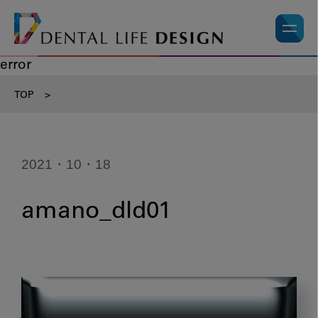
error
TOP
>
2021・10・18
amano_dld01