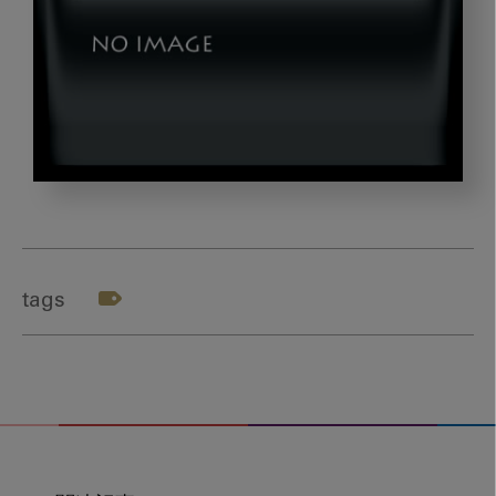
amano_dld01
tags