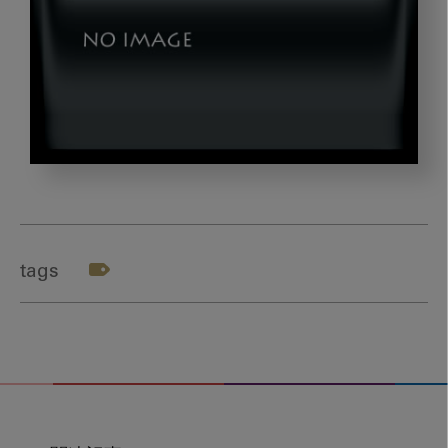
okazaki_gazou4
tags