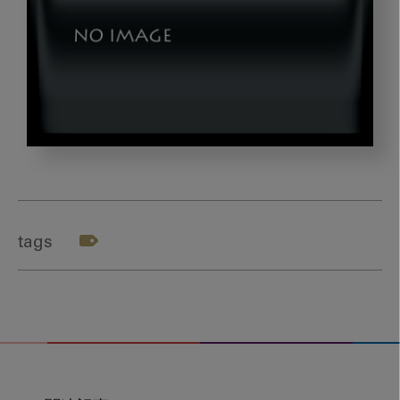
okazaki_gazou2
tags