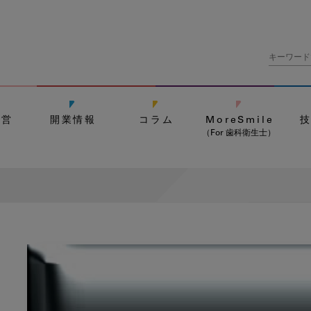
経営
開業情報
コラム
MoreSmile
（For 歯科衛生士）