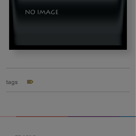
baba_title
tags