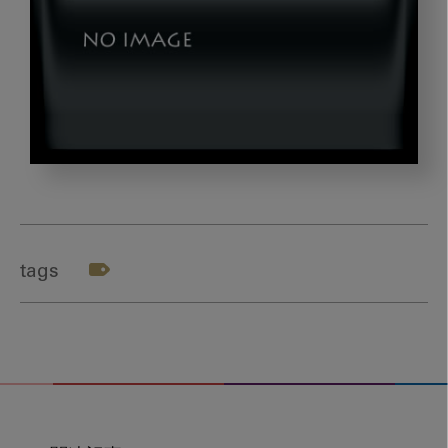
sawaguchi_gazou2
tags