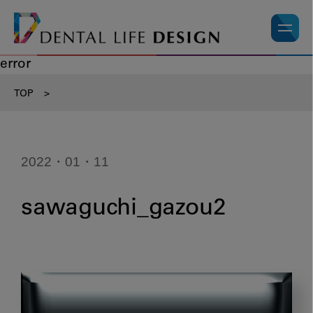
error
TOP
>
2022・01・11
sawaguchi_gazou2