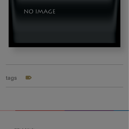
yobou_gazou1
tags