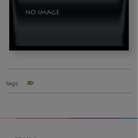
yobou_gazou8
tags