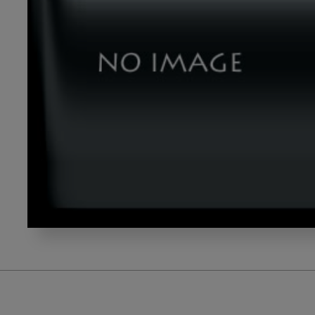
morita_gazou2