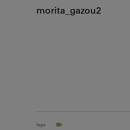
morita_gazou2
tags