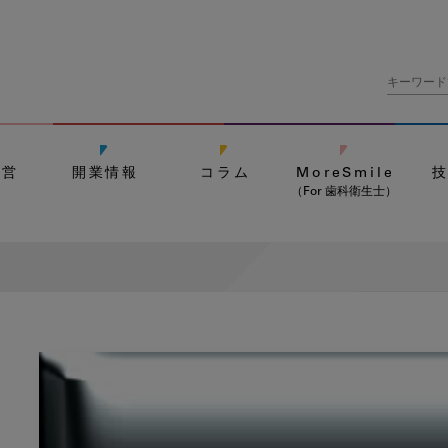
経営
開業情報
コラム
MoreSmile
（For 歯科衛生士）