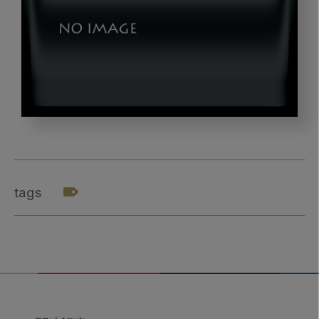
hosoda_title
tags