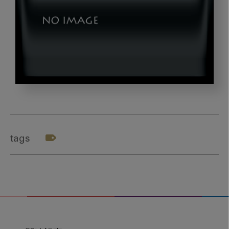
okazaki_gazou4
tags