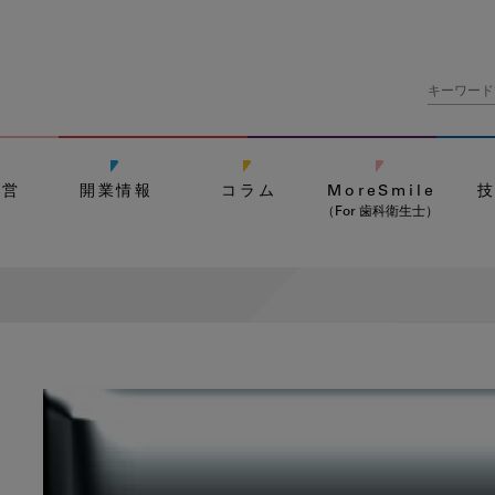
経営
開業情報
コラム
MoreSmile
（For 歯科衛生士）