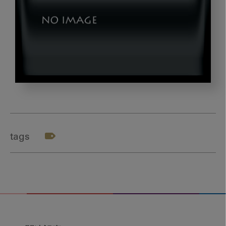
okazaki_gazou2
tags