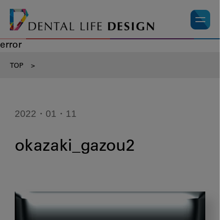
error
TOP
>
2022・01・11
okazaki_gazou2