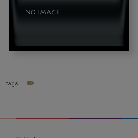
okazaki_gazou6
tags