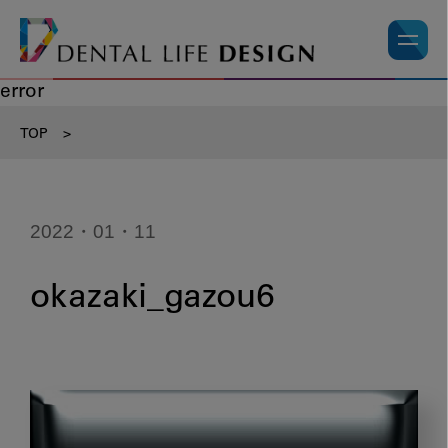
error
TOP
>
2022・01・11
okazaki_gazou6