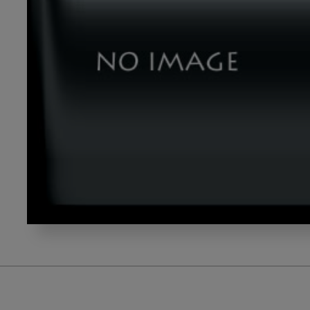
yama_tetora_g2