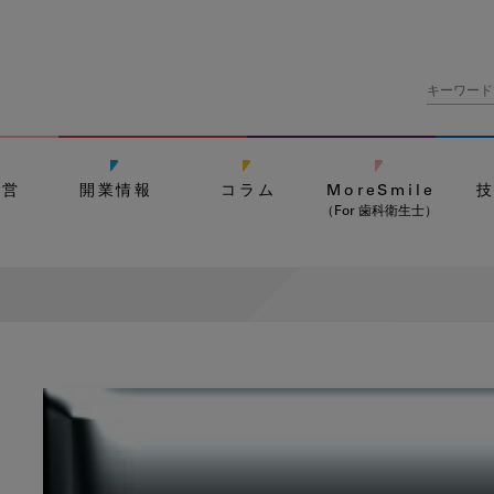
経営
開業情報
コラム
MoreSmile
（For 歯科衛生士）