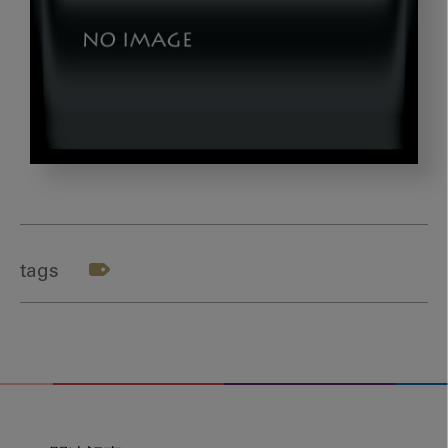
okazaki_gazou2
tags