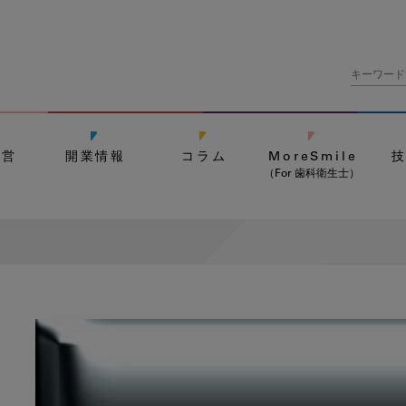
経営
開業情報
コラム
MoreSmile
（For 歯科衛生士）