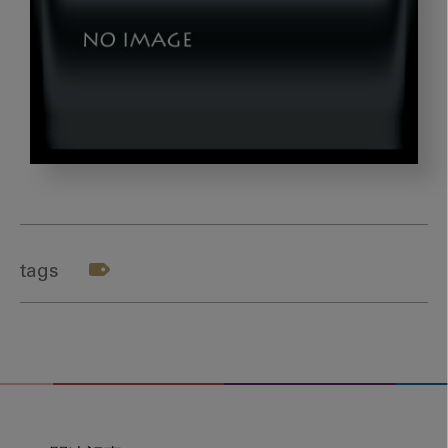
gazou5
tags