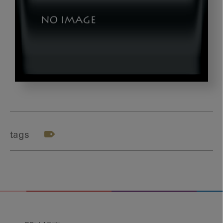
gazou8
tags