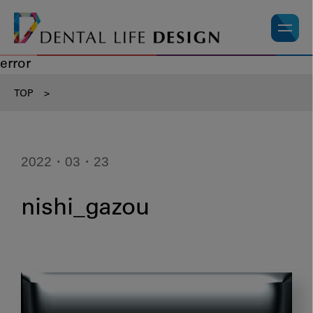
error
TOP
>
2022・03・23
nishi_gazou