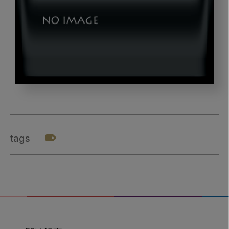
nishi_gazou
tags