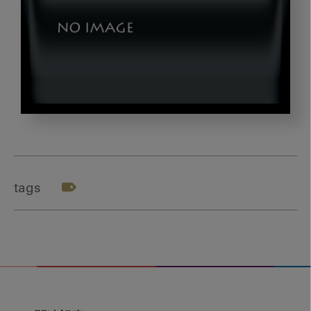
dld_takarada_03
tags