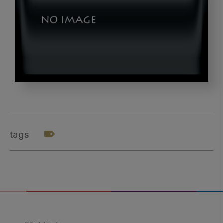
okazaki_gazou7
tags