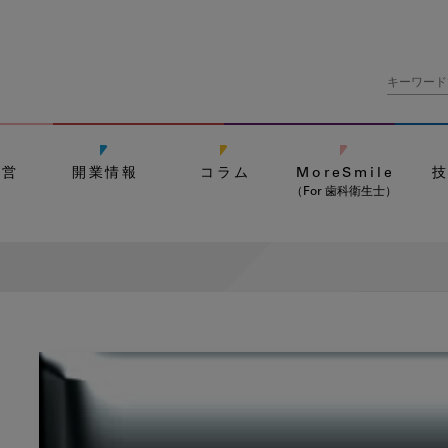
経営
開業情報
コラム
MoreSmile
（For 歯科衛生士）