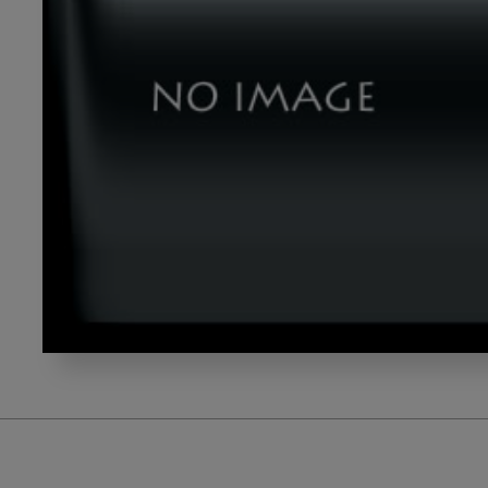
yamashiro_gazou1