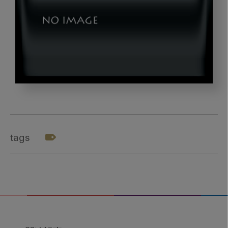
dld_morita_03
tags