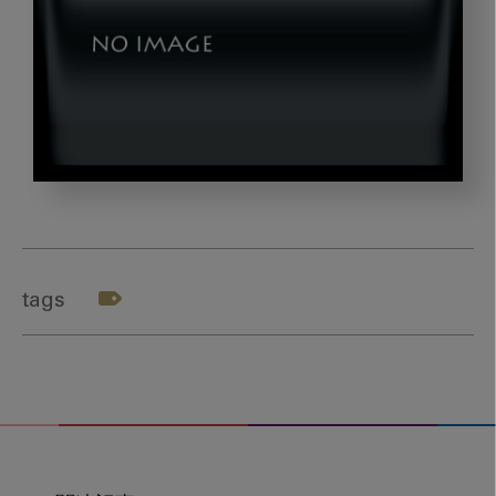
okazaki_gazou1
tags