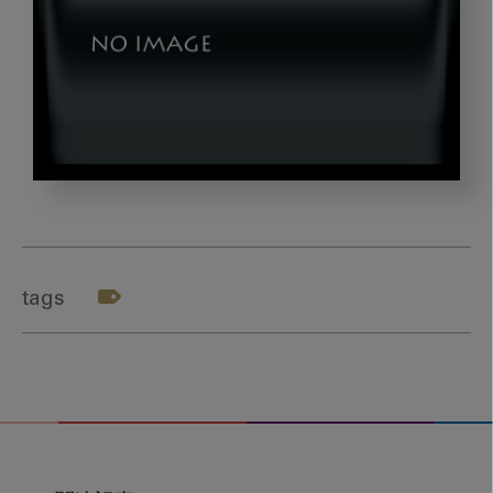
okazaki_gazou4
tags