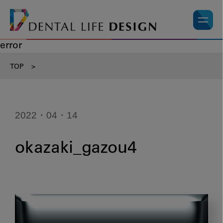
error
TOP
>
2022・04・14
okazaki_gazou4