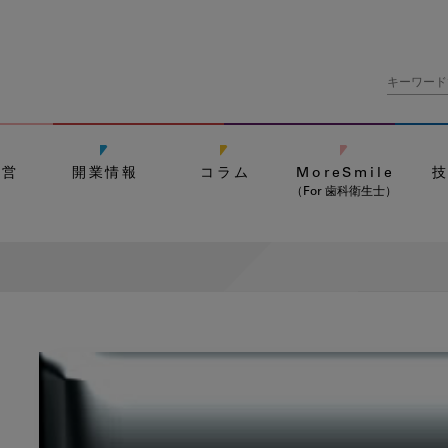
経営
開業情報
コラム
MoreSmile
（For 歯科衛生士）