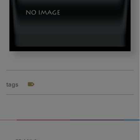
kado_0414_02
tags