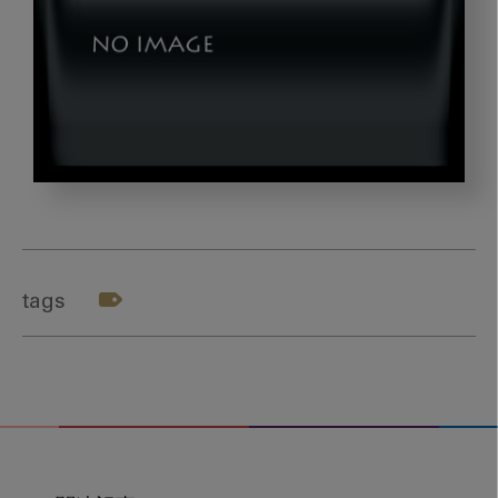
kado_mv
tags