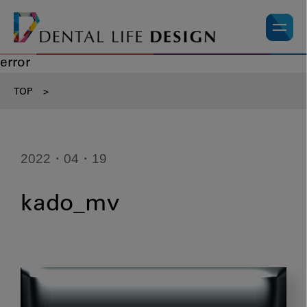
error
TOP
>
2022・04・19
kado_mv