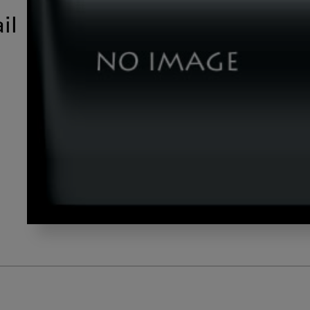
il
dld_insta04_thumbnail