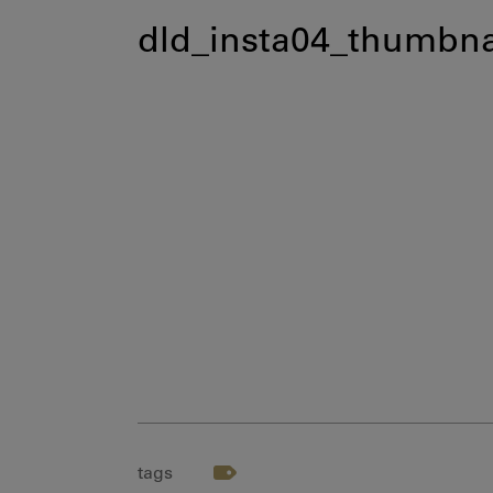
dld_insta04_thumbna
tags