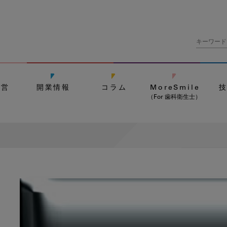
経営
開業情報
コラム
MoreSmile
（For 歯科衛生士）