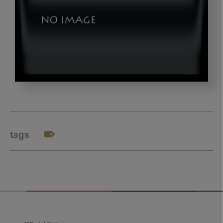
0512_okazaki_05
tags