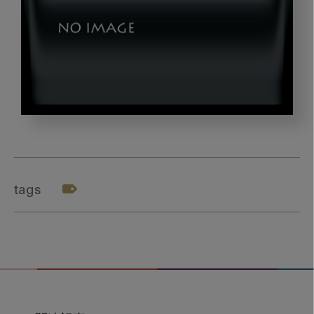
0512_okazaki_mv
tags