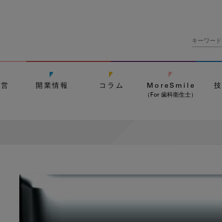
経営
開業情報
コラム
MoreSmile
（For 歯科衛生士）