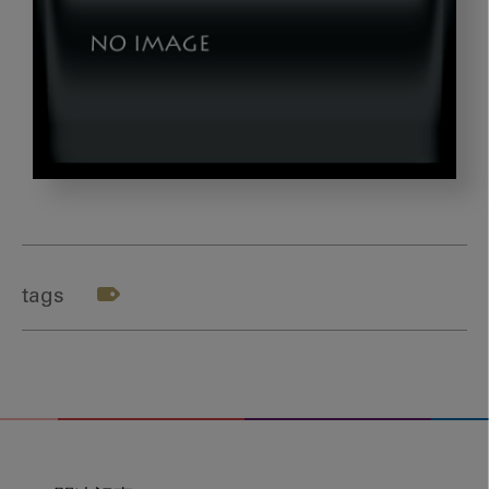
_202206_shoseki_04
tags