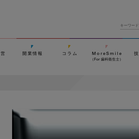
経営
開業情報
コラム
MoreSmile
（For 歯科衛生士）