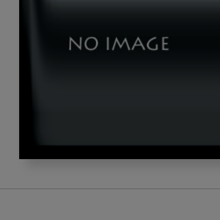
__202206_shoseki_02