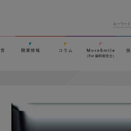
経営
開業情報
コラム
MoreSmile
（For 歯科衛生士）