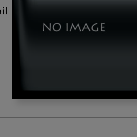
il
dld_insta03_thumbnail