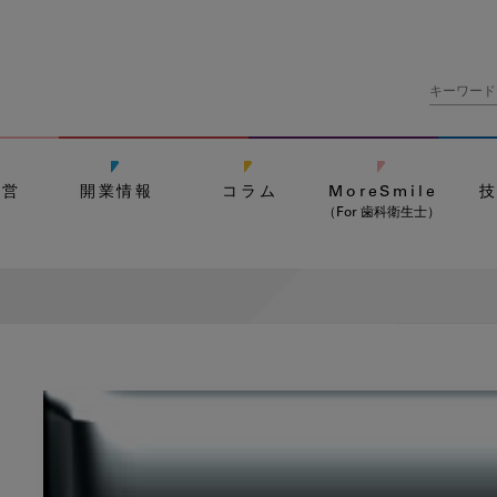
経営
開業情報
コラム
MoreSmile
（For 歯科衛生士）