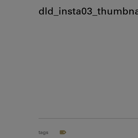
dld_insta03_thumbna
tags