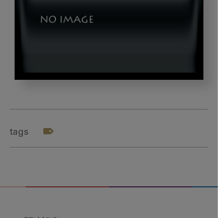
220531_matsuda_02
tags