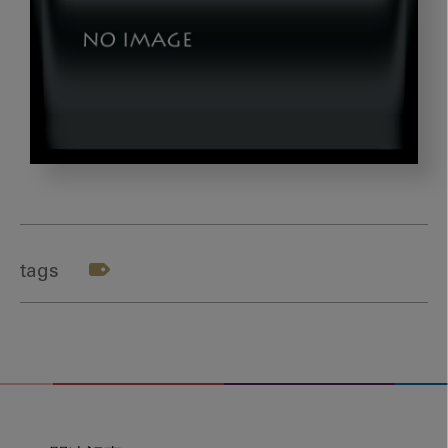
2206_okazaki_04
tags