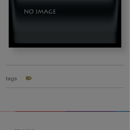
20220617_03
tags