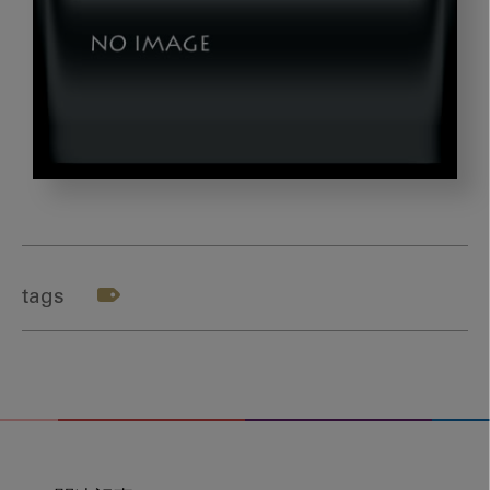
ellie_photo1
tags