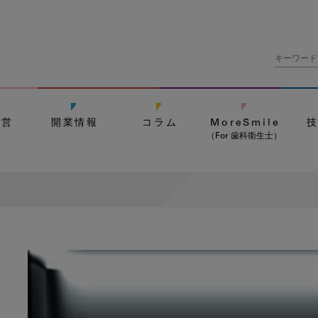
経営
開業情報
コラム
MoreSmile
（For 歯科衛生士）