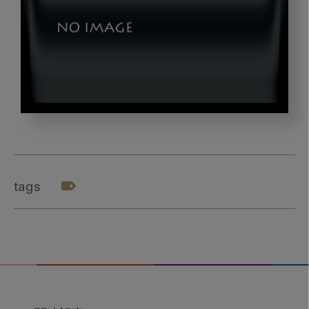
ellie_photo13
tags