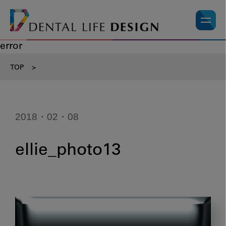
error
TOP
>
2018・02・08
ellie_photo13